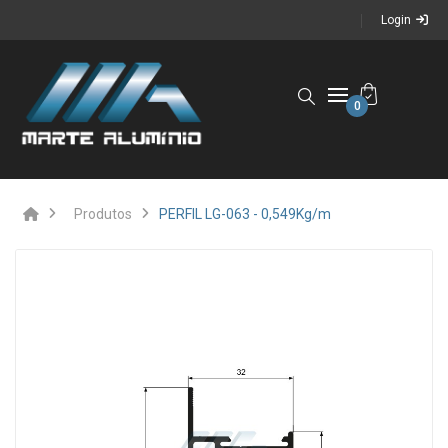
Login
0
Produtos
PERFIL LG-063 - 0,549Kg/m