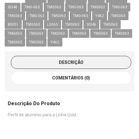
SI346
TMG-063
TMG063
TMG-063
TMG063
TMG-063
TMG063
TMG-063
TMG063
TMG-063
Y462
TMG063
80051
TMG063
LG063
TMG063
SI346
TMG063
TMG063
TMG063
TMG063
TMG063
TMG063
TMG063
TMG063
TMG063
Y462
DESCRIÇÃO
COMENTÁRIOS (0)
Descrição Do Produto
Perfil de alumínio para a Linha Gold.