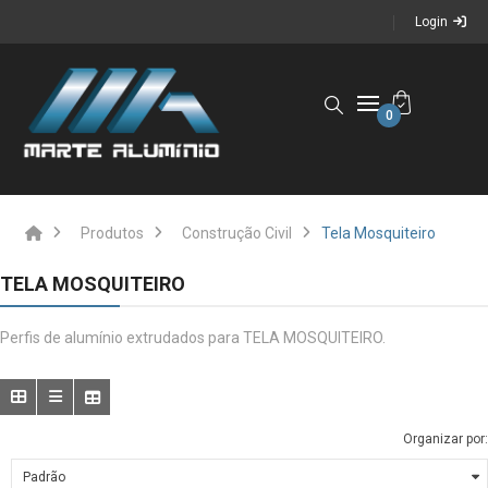
Login
0
Produtos
Construção Civil
Tela Mosquiteiro
TELA MOSQUITEIRO
Perfis de alumínio extrudados para TELA MOSQUITEIRO.
Organizar por: