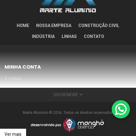
HOME
NOSSA EMPRESA
CONSTRUÇÃO CIVIL
INDÚSTRIA
LINHAS
CONTATO
MINHA CONTA
Linhas
Meus Orçamentos
SHOW MORE
Seja nosso parceiro
Condições Especiais
Marte Alumínio © 2026. Todos os direitos reservados.
INFORMAÇÕES
Nossa empresa
Ver mais