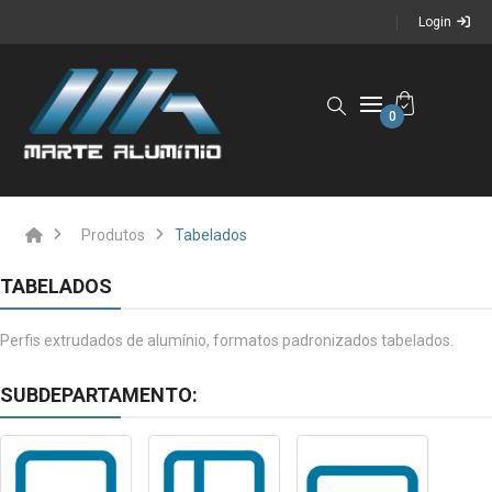
Login
0
Produtos
Tabelados
TABELADOS
Perfis extrudados de alumínio, formatos padronizados tabelados.
SUBDEPARTAMENTO: