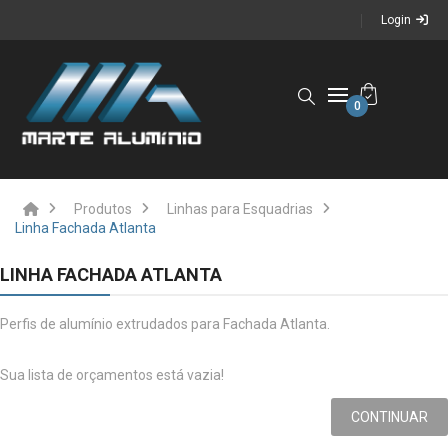
Login
0
Produtos
Linhas para Esquadrias
Linha Fachada Atlanta
LINHA FACHADA ATLANTA
Perfis de alumínio extrudados para Fachada Atlanta.
Sua lista de orçamentos está vazia!
CONTINUAR