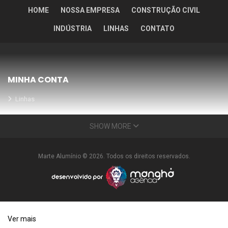
HOME
NOSSA EMPRESA
CONSTRUÇÃO CIVIL
INDÚSTRIA
LINHAS
CONTATO
MINHA CONTA
Linhas
Meus Orçamentos
SHOW MORE
Seja nosso parceiro
Condições Especiais
Marte Alumínio © 2026. Todos os direitos reservados.
INFORMAÇÕES
Nossa empresa
FAQ
Ver mais
Garantia de Qualidade