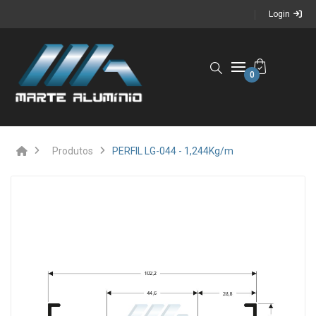
Login
0
Produtos
PERFIL LG-044 - 1,244Kg/m