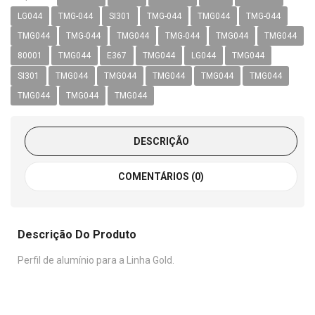
LG044
TMG-044
SI301
TMG-044
TMG044
TMG-044
TMG044
TMG-044
TMG044
TMG-044
TMG044
TMG044
80001
TMG044
E367
TMG044
LG044
TMG044
SI301
TMG044
TMG044
TMG044
TMG044
TMG044
TMG044
TMG044
TMG044
DESCRIÇÃO
COMENTÁRIOS (0)
Descrição Do Produto
Perfil de alumínio para a Linha Gold.