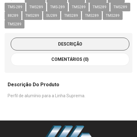
TMS-289
TMS289
TMS-289
TMS289
TMS289
TMS289
88289
TMS289
SU289
TMS289
TMS289
TMS289
TMS289
DESCRIÇÃO
COMENTÁRIOS (0)
Descrição Do Produto
Perfil de alumínio para a Linha Suprema.