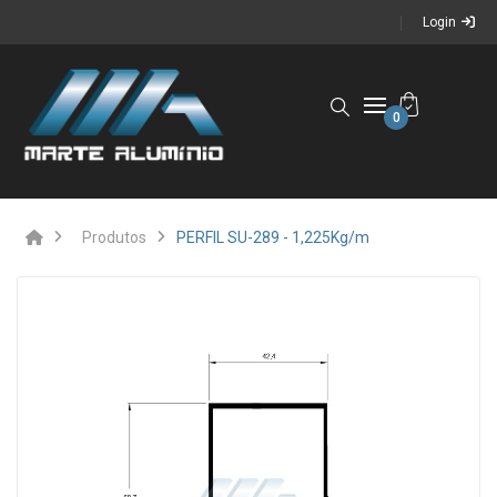
Login
0
Produtos
PERFIL SU-289 - 1,225Kg/m