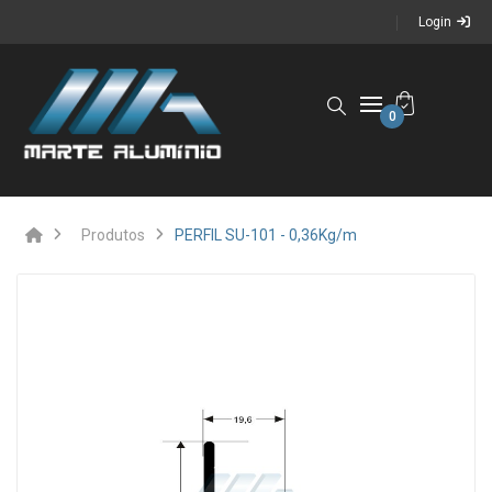
Login
0
Produtos
PERFIL SU-101 - 0,36Kg/m