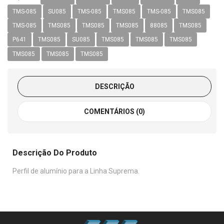
TMS-085
SU085
TMS-085
TMS085
TMS-085
TMS085
TMS-085
TMS085
TMS085
TMS085
88085
TMS085
P641
TMS085
SU085
TMS085
TMS085
TMS085
TMS085
TMS085
TMS085
DESCRIÇÃO
COMENTÁRIOS (0)
Descrição Do Produto
Perfil de alumínio para a Linha Suprema.