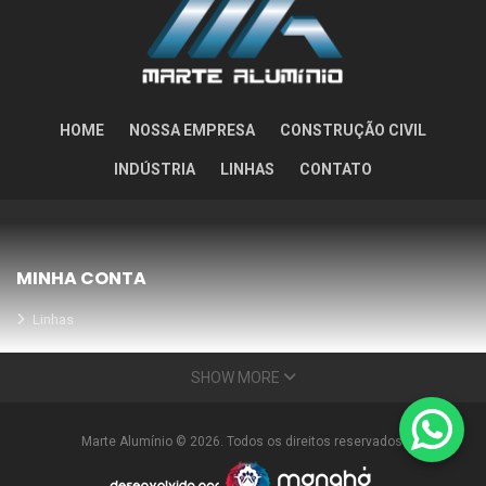
HOME
NOSSA EMPRESA
CONSTRUÇÃO CIVIL
INDÚSTRIA
LINHAS
CONTATO
MINHA CONTA
Linhas
Meus Orçamentos
SHOW MORE
Seja nosso parceiro
Condições Especiais
Marte Alumínio © 2026. Todos os direitos reservados.
INFORMAÇÕES