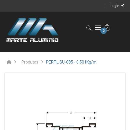
Login
0
Produtos
PERFIL SU-085 - 0,501Kg/m