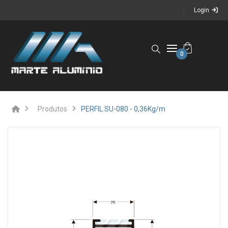
Login
0
Produtos
PERFIL SU-080 - 0,36Kg/m