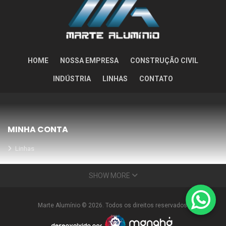
HOME
NOSSA EMPRESA
CONSTRUÇÃO CIVIL
INDÚSTRIA
LINHAS
CONTATO
MINHA CONTA
Linhas
Meus Orçamentos
SHOW MORE
Seja nosso parceiro
Condições Especiais
Marte Alumínio © 2026. Todos os direitos reservados.
INFORMAÇÕES