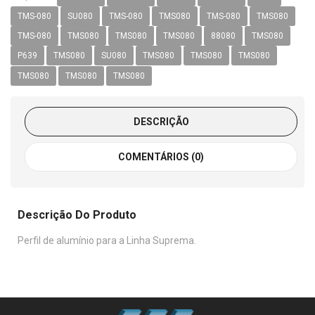
TMS-080
SU080
TMS-080
TMS080
TMS-080
TMS080
TMS-080
TMS080
TMS080
TMS080
88080
TMS080
P639
TMS080
SU080
TMS080
TMS080
TMS080
TMS080
TMS080
TMS080
DESCRIÇÃO
COMENTÁRIOS (0)
Descrição Do Produto
Perfil de alumínio para a Linha Suprema.