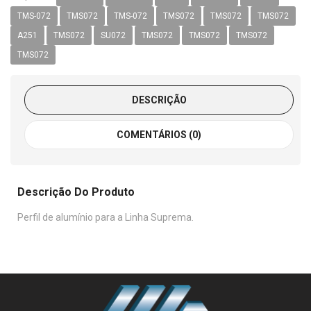
TMS-072
TMS072
TMS-072
TMS072
TMS072
TMS072
A251
TMS072
SU072
TMS072
TMS072
TMS072
TMS072
DESCRIÇÃO
COMENTÁRIOS (0)
Descrição Do Produto
Perfil de alumínio para a Linha Suprema.