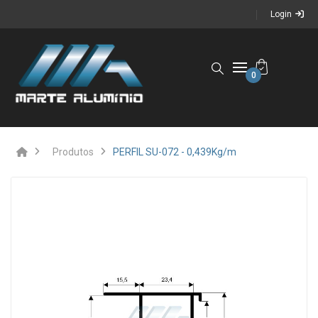
Login
0
Produtos
PERFIL SU-072 - 0,439Kg/m