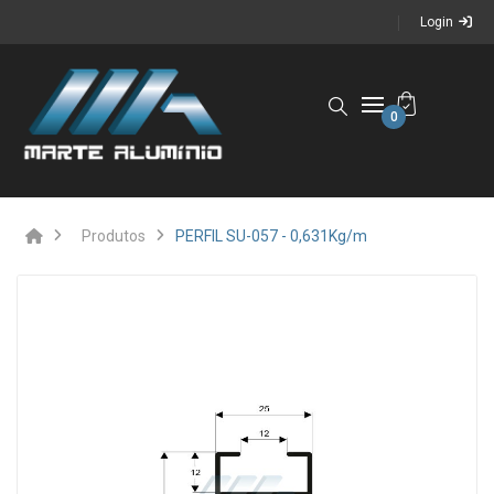
Login
0
Produtos
PERFIL SU-057 - 0,631Kg/m