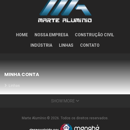
HOME
NOSSA EMPRESA
CONSTRUÇÃO CIVIL
INDÚSTRIA
LINHAS
CONTATO
MINHA CONTA
Linhas
Meus Orçamentos
SHOW MORE
Seja nosso parceiro
Condições Especiais
Marte Alumínio © 2026. Todos os direitos reservados.
INFORMAÇÕES