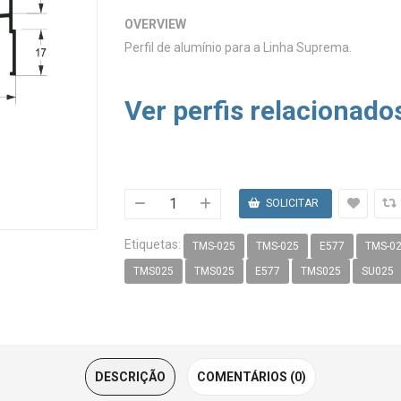
OVERVIEW
Perfil de alumínio para a Linha Suprema.
Ver perfis relacionado
Etiquetas:
TMS-025
TMS-025
E577
TMS-0
TMS025
TMS025
E577
TMS025
SU025
DESCRIÇÃO
COMENTÁRIOS (0)