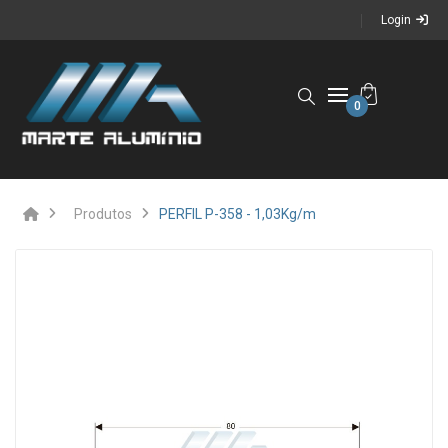
Login
0
Produtos
PERFIL P-358 - 1,03Kg/m