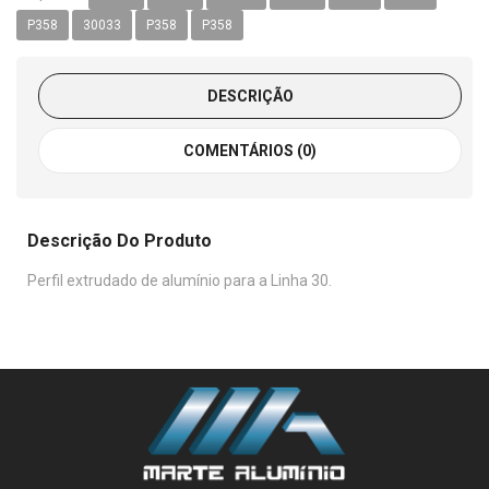
P358
30033
P358
P358
DESCRIÇÃO
COMENTÁRIOS (0)
Descrição Do Produto
Perfil extrudado de alumínio para a Linha 30.