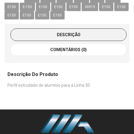
E150
E-150
E150
E150
E150
30019
E150
E150
E150
E150
E150
E150
DESCRIÇÃO
COMENTÁRIOS (0)
Descrição Do Produto
Perfil extrudado de alumínio para a Linha 30.