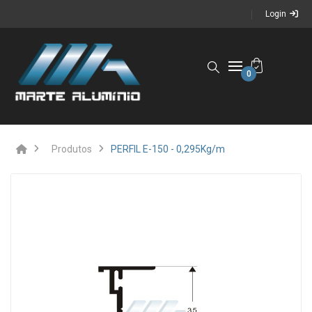
Login
0
Produtos
PERFIL E-150 - 0,295Kg/m