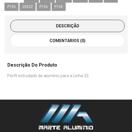
P155
25522
P155
P155
DESCRIÇÃO
COMENTÁRIOS (0)
Descrição Do Produto
Perfil extrudado de alumínio para a Linha 25.