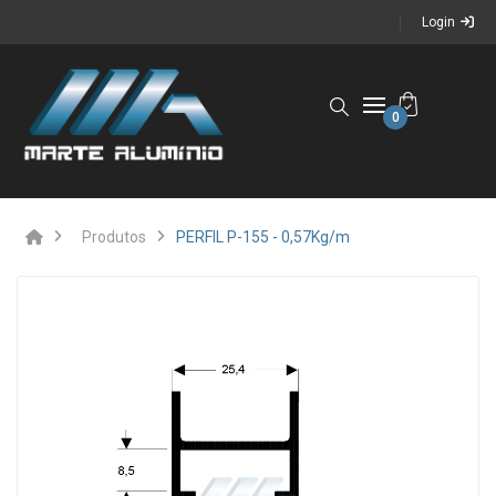
Login
0
Produtos
PERFIL P-155 - 0,57Kg/m