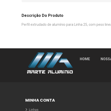
Descrição Do Produto
Perfil extrudado de alumínio para Linha 25, com peso lin
HOME
NOSS
MINHA CONTA
Linhas