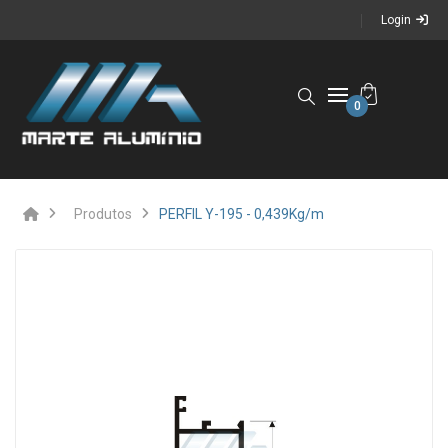
Login
0
Produtos
PERFIL Y-195 - 0,439Kg/m