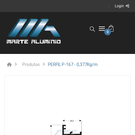
Login
0
Produtos
PERFIL P-167 - 0,377Kg/m