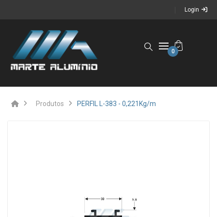
Login
0
Produtos
PERFIL L-383 - 0,221Kg/m