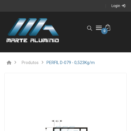
Login
0
Produtos
PERFIL D-079 - 0,523Kg/m