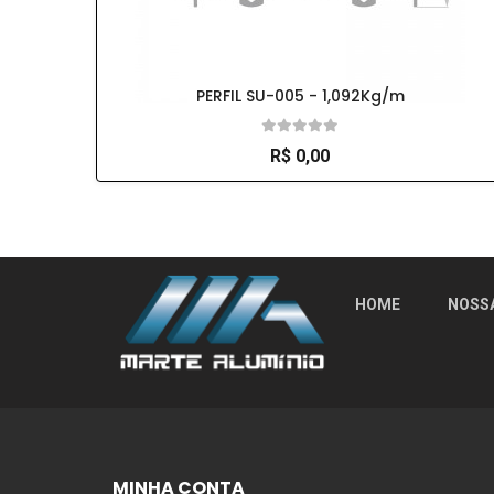
PERFIL SU-005 - 1,092Kg/m
R$ 0,00
So Extra Slider: Não exitem itens para exibi
HOME
NOSS
MINHA CONTA