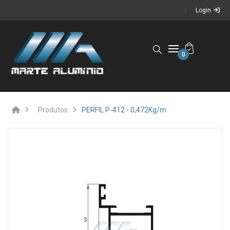
Login
0
Produtos
PERFIL P-412 - 0,472Kg/m