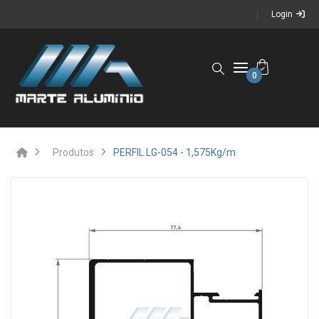
Login
0
Produtos
PERFIL LG-054 - 1,575Kg/m