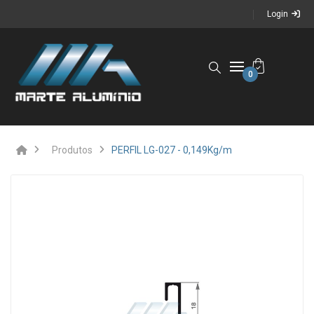
Login
0
Produtos
PERFIL LG-027 - 0,149Kg/m