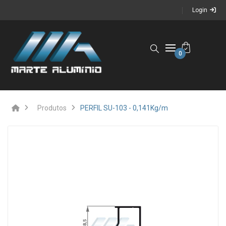
Login
0
Produtos
PERFIL SU-103 - 0,141Kg/m