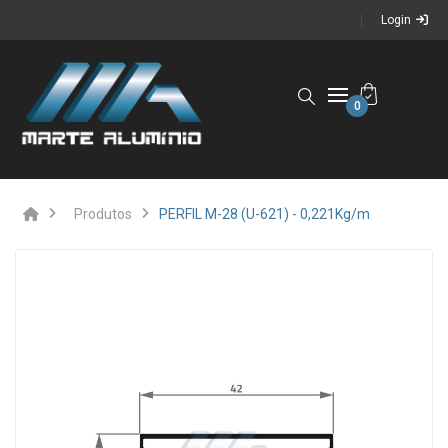
Login
0
Produtos
PERFIL M-28 (U-621) - 0,221Kg/m