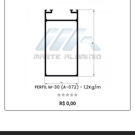
PERFIL M-30 (A-072) - 1,2Kg/m
R$ 0,00
So Extra Slider: Não exitem itens para exibir!
×