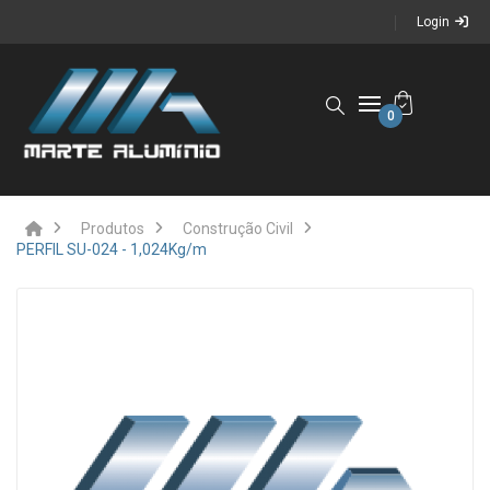
Login
0
Produtos
Construção Civil
PERFIL SU-024 - 1,024Kg/m