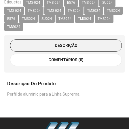
Etiquetas:
TMS-024
TMS-024
E576
TMS-024
SU024
TMS-024
TMS024
TMS-024
TMS024
TMS024
TMS024
E576
TMS024
SU024
TMS024
TMS024
TMS024
TMS024
DESCRIÇÃO
COMENTÁRIOS (0)
Descrição Do Produto
Perfil de alumínio para a Linha Suprema.