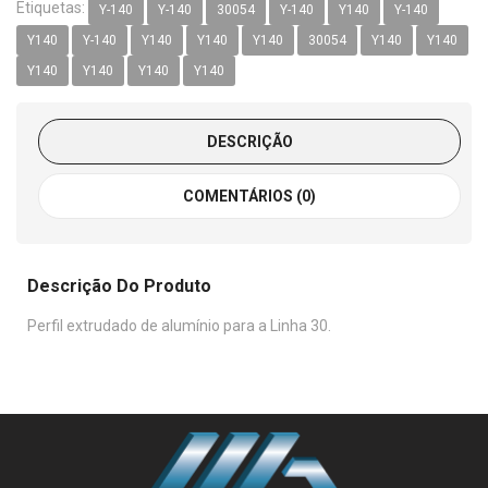
Etiquetas:
Y-140
Y-140
30054
Y-140
Y140
Y-140
Y140
Y-140
Y140
Y140
Y140
30054
Y140
Y140
Y140
Y140
Y140
Y140
DESCRIÇÃO
COMENTÁRIOS (0)
Descrição Do Produto
Perfil extrudado de alumínio para a Linha 30.