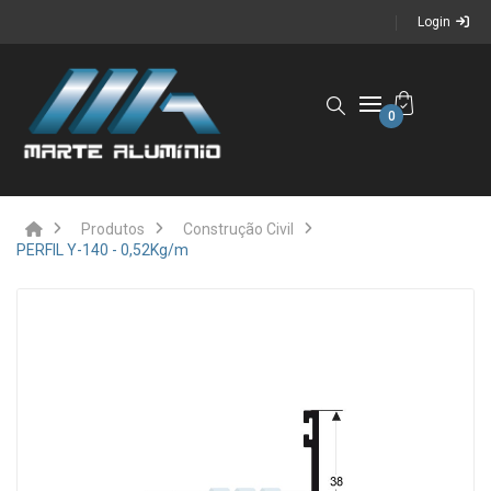
Login
0
Produtos
Construção Civil
PERFIL Y-140 - 0,52Kg/m