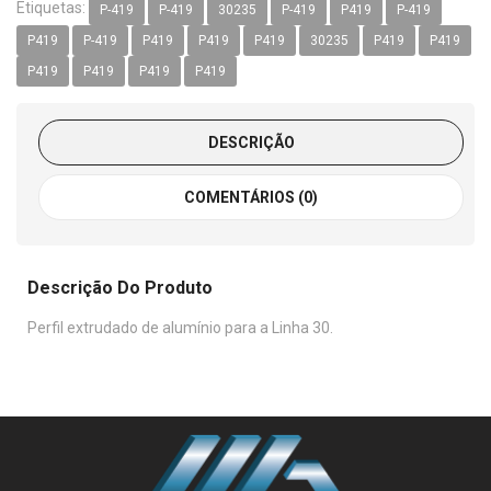
Etiquetas:
P-419
P-419
30235
P-419
P419
P-419
P419
P-419
P419
P419
P419
30235
P419
P419
P419
P419
P419
P419
DESCRIÇÃO
COMENTÁRIOS (0)
Descrição Do Produto
Perfil extrudado de alumínio para a Linha 30.