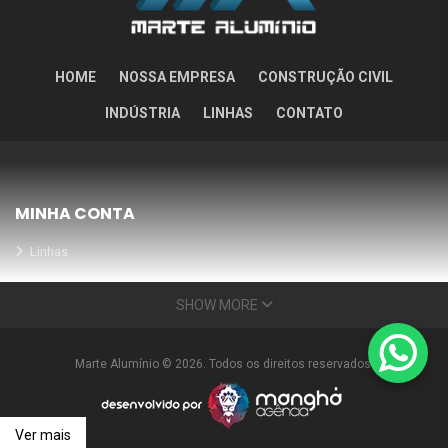
HOME
NOSSA EMPRESA
CONSTRUÇÃO CIVIL
INDÚSTRIA
LINHAS
CONTATO
MINHA CONTA
Linhas
Meus Orçamentos
SHOW MORE
Seja nosso parceiro
Condições Especiais
Marte Alumínio © 2026. Todos os direitos reservados.
INFORMAÇÕES
Nossa empresa
Ver mais