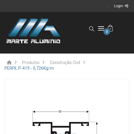
Login
0
Produtos
Construção Civil
PERFIL P-419 - 0,726Kg/m