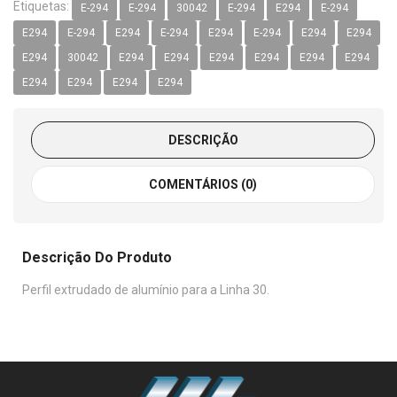
Etiquetas:
E-294
E-294
30042
E-294
E294
E-294
E294
E-294
E294
E-294
E294
E-294
E294
E294
E294
30042
E294
E294
E294
E294
E294
E294
E294
E294
E294
E294
DESCRIÇÃO
COMENTÁRIOS (0)
Descrição Do Produto
Perfil extrudado de alumínio para a Linha 30.