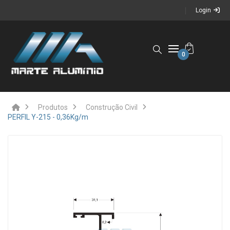
Login
0
Produtos
Construção Civil
PERFIL Y-215 - 0,36Kg/m