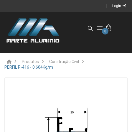
Login
0
Produtos
Construção Civil
PERFIL P-416 - 0,604Kg/m