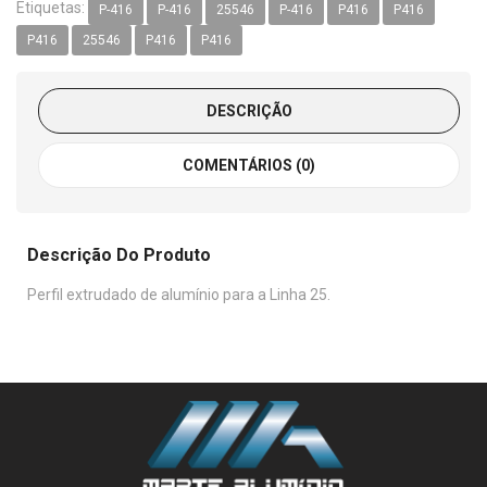
Etiquetas:
P-416
P-416
25546
P-416
P416
P416
P416
25546
P416
P416
DESCRIÇÃO
COMENTÁRIOS (0)
Descrição Do Produto
Perfil extrudado de alumínio para a Linha 25.