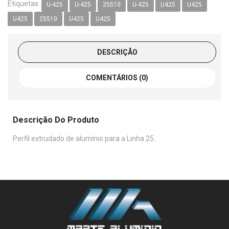
Etiquetas:
U-425
U-425
25510
U-425
U425
U425
U425
25510
U425
U425
DESCRIÇÃO
COMENTÁRIOS (0)
Descrição Do Produto
Perfil extrudado de alumínio para a Linha 25.