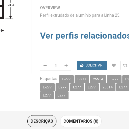
OVERVIEW
Perfil extrudado de alumínio para a Linha 25.
Ver perfis relacionado
Etiquetas:
E-277
E-277
25514
E-277
E
E-277
E277
E277
E277
25514
E277
E277
E277
DESCRIÇÃO
COMENTÁRIOS (0)