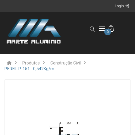
Login
0
Produtos
Construção Civil
PERFIL P-151 - 0,542Kg/m