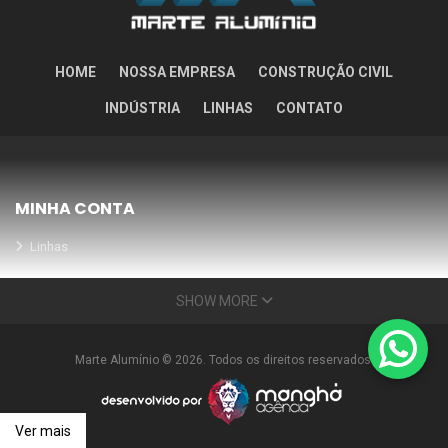
HOME
NOSSA EMPRESA
CONSTRUÇÃO CIVIL
INDÚSTRIA
LINHAS
CONTATO
MINHA CONTA
Linhas
Meus Orçamentos
SHOW MORE
Seja nosso parceiro
Condições Especiais
Marte Alumínio © 2026. Todos os direitos reservados.
INFORMAÇÕES
Nossa empresa
Ver mais