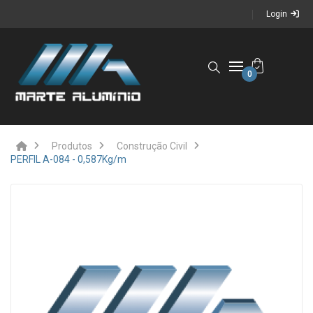
Login
0
Produtos
Construção Civil
PERFIL A-084 - 0,587Kg/m