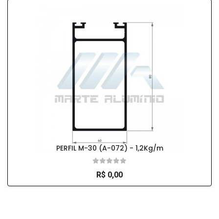
PERFIL M-30 (A-072) - 1,2Kg/m
R$ 0,00
So Extra Slider: Não exitem itens para exibir!
×