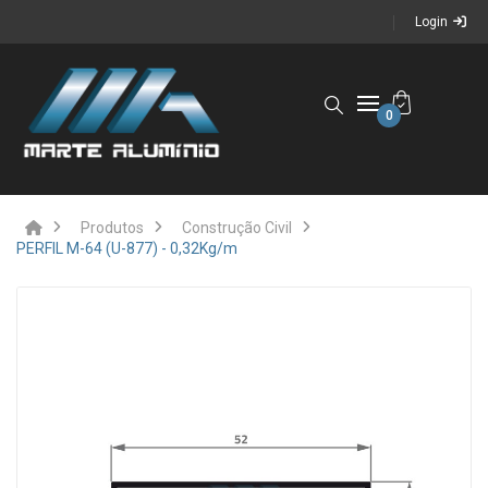
Login
0
Produtos
Construção Civil
PERFIL M-64 (U-877) - 0,32Kg/m