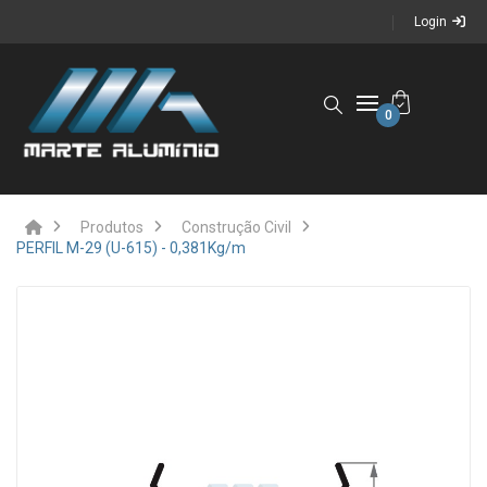
Login
0
Produtos
Construção Civil
PERFIL M-29 (U-615) - 0,381Kg/m