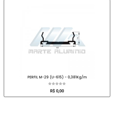
PERFIL M-29 (U-615) - 0,381Kg/m
R$ 0,00
So Extra Slider: Não exitem itens para exibir!
×