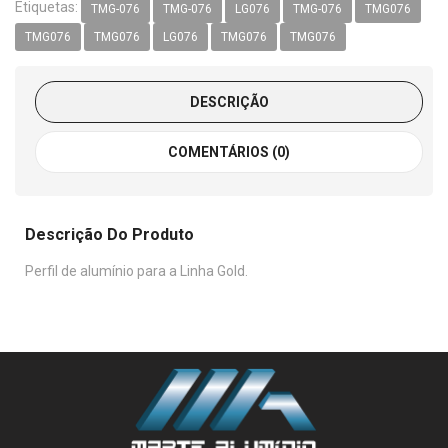
Etiquetas:
TMG-076
TMG-076
LG076
TMG-076
TMG076
TMG076
TMG076
LG076
TMG076
TMG076
DESCRIÇÃO
COMENTÁRIOS (0)
Descrição Do Produto
Perfil de alumínio para a Linha Gold.