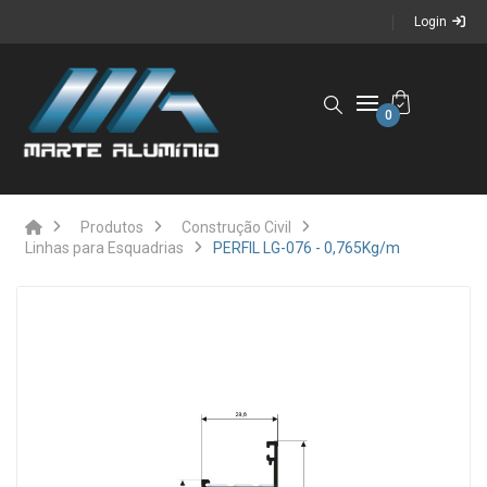
Login
0
Produtos
Construção Civil
Linhas para Esquadrias
PERFIL LG-076 - 0,765Kg/m