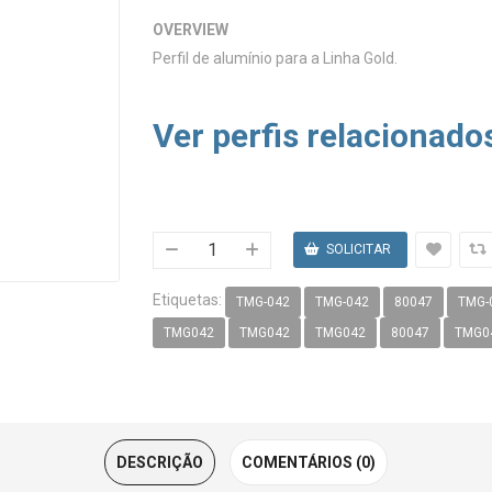
OVERVIEW
Perfil de alumínio para a Linha Gold.
Ver perfis relacionado
Etiquetas:
TMG-042
TMG-042
80047
TMG-
TMG042
TMG042
TMG042
80047
TMG0
DESCRIÇÃO
COMENTÁRIOS (0)