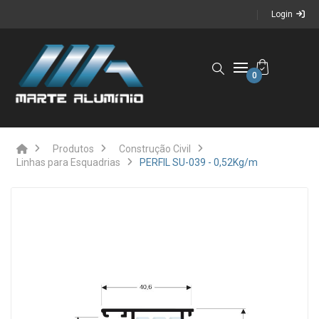
Login
0
Produtos
Construção Civil
Linhas para Esquadrias
PERFIL SU-039 - 0,52Kg/m