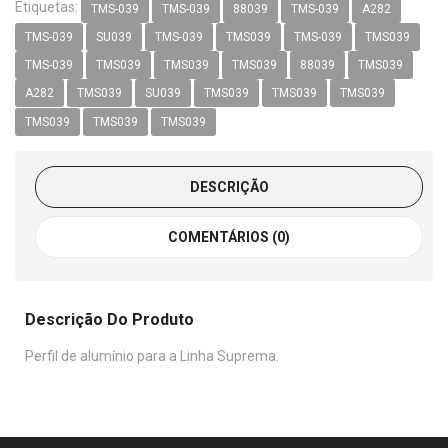
Etiquetas:
TMS-039
TMS-039
88039
TMS-039
A282
TMS-039
SU039
TMS-039
TMS039
TMS-039
TMS039
TMS-039
TMS039
TMS039
TMS039
88039
TMS039
A282
TMS039
SU039
TMS039
TMS039
TMS039
TMS039
TMS039
TMS039
DESCRIÇÃO
COMENTÁRIOS (0)
Descrição Do Produto
Perfil de alumínio para a Linha Suprema.