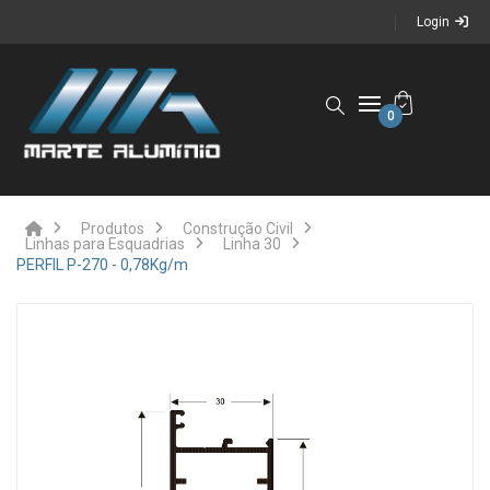
Login
0
Produtos
Construção Civil
Linhas para Esquadrias
Linha 30
PERFIL P-270 - 0,78Kg/m