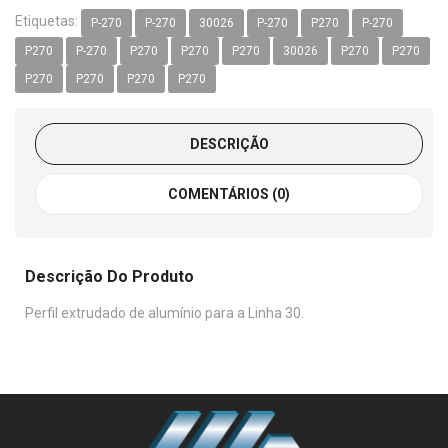
Etiquetas:
P-270
P-270
30026
P-270
P270
P-270
P270
P-270
P270
P270
P270
30026
P270
P270
P270
P270
P270
P270
DESCRIÇÃO
COMENTÁRIOS (0)
Descrição Do Produto
Perfil extrudado de alumínio para a Linha 30.