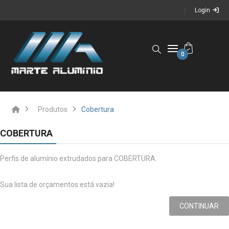
Login
0
Produtos
Cobertura
COBERTURA
Perfis de alumínio extrudados para COBERTURA.
Sua lista de orçamentos está vazia!
CONTINUAR