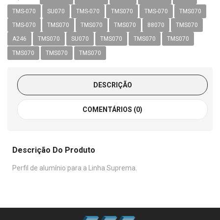
TMS-070
SU070
TMS-070
TMS070
TMS-070
TMS070
TMS-070
TMS070
TMS070
TMS070
88070
TMS070
A246
TMS070
SU070
TMS070
TMS070
TMS070
TMS070
TMS070
TMS070
DESCRIÇÃO
COMENTÁRIOS (0)
Descrição Do Produto
Perfil de alumínio para a Linha Suprema.