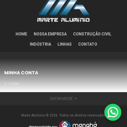
HOME
NOSSA EMPRESA
CONSTRUÇÃO CIVIL
INDÚSTRIA
LINHAS
CONTATO
MINHA CONTA
Linhas
Meus Orçamentos
SHOW MORE
Seja nosso parceiro
Condições Especiais
Marte Alumínio © 2026. Todos os direitos reservados.
INFORMAÇÕES