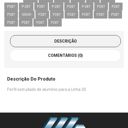
P287
P-287
P287
P-287
P287
P-287
P287
P287
P287
30041
P287
P287
P287
P287
P287
P287
P287
P287
P287
P287
DESCRIÇÃO
COMENTÁRIOS (0)
Descrição Do Produto
Perfil extrudado de alumínio para a Linha 30.