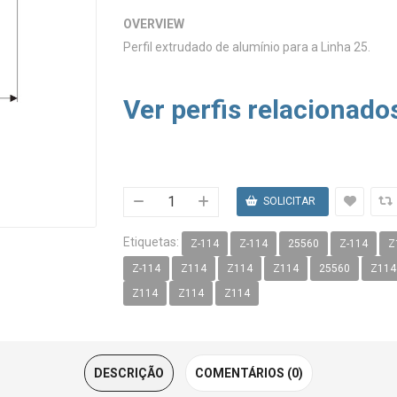
OVERVIEW
Perfil extrudado de alumínio para a Linha 25.
Ver perfis relacionado
Etiquetas:
Z-114
Z-114
25560
Z-114
Z
Z-114
Z114
Z114
Z114
25560
Z114
Z114
Z114
Z114
DESCRIÇÃO
COMENTÁRIOS (0)