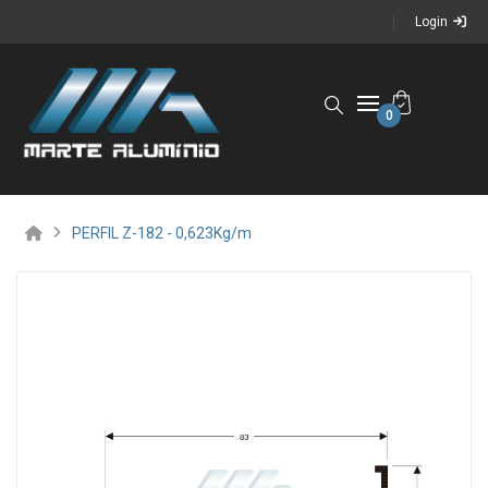
Login
0
PERFIL Z-182 - 0,623Kg/m