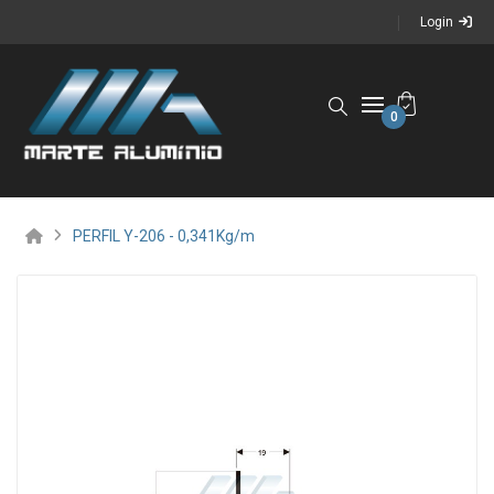
Login
0
PERFIL Y-206 - 0,341Kg/m