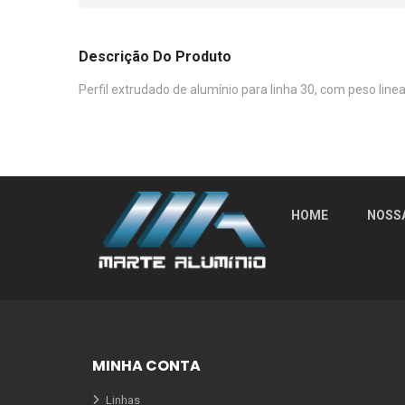
Descrição Do Produto
Perfil extrudado de alumínio para linha 30, com peso line
HOME
NOSS
MINHA CONTA
Linhas